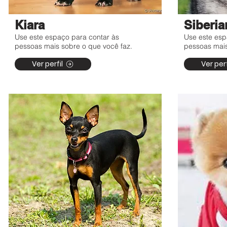
Kiara
Siberia
Use este espaço para contar às
Use este esp
pessoas mais sobre o que você faz.
pessoas mais
Ver perfil
Ver perf